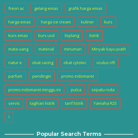
freon ac
gelang emas
grafik harga emas
harga emas
harga ice cream
kuliner
kurs
kurs emas
kurs usd
lisplang
listrik
mata uang
material
minuman
Minyak kayu putih
natur e
obat cacing
obat cytotec
oculus rift
parfum
pendingin
promo indomaret
promo indomaret minggu ini
pulsa
sepatu roda
servis
tagihan listrik
tarif listrik
Yamaha R25
\
Popular Search Terms