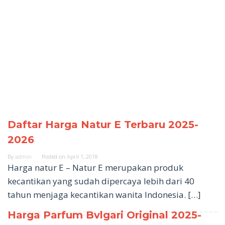
Daftar Harga Natur E Terbaru 2025-
Info
2026
Harga
Original
By
admin
Posted on
April 1, 2018
Terbaru
Harga natur E – Natur E merupakan produk
dan
Terkini
kecantikan yang sudah dipercaya lebih dari 40
tahun menjaga kecantikan wanita Indonesia. […]
Harga Parfum Bvlgari Original 2025-