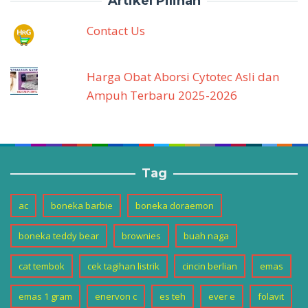
Artikel Pilihan
Contact Us
Harga Obat Aborsi Cytotec Asli dan
Ampuh Terbaru 2025-2026
Tag
ac
boneka barbie
boneka doraemon
boneka teddy bear
brownies
buah naga
cat tembok
cek tagihan listrik
cincin berlian
emas
emas 1 gram
enervon c
es teh
ever e
folavit