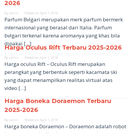
2026
By
admin
Posted on
April 1, 2018
Parfum Bvlgari merupakan merk parfum bermerk
internasional yang berasal dari Italia. Parfum
bvlgari terkenal karena aromanya yang khas bila
dipakai […]
Harga Oculus Rift Terbaru 2025-2026
By
admin
Posted on
April 1, 2018
Harga oculus Rift – Oculus Rift merupakan
perangkat yang berbentuk seperti kacamata ski
yang dapat menampilkan realitas virtual atas
video […]
Harga Boneka Doraemon Terbaru
2025-2026
By
admin
Posted on
April 1, 2018
Harga boneka Doraemon – Doraemon adalah robot