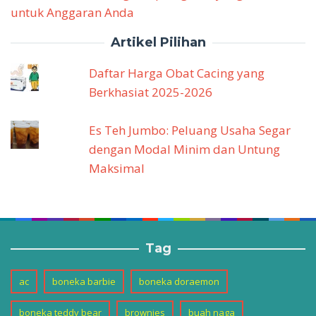
untuk Anggaran Anda
Artikel Pilihan
Daftar Harga Obat Cacing yang
Berkhasiat 2025-2026
Es Teh Jumbo: Peluang Usaha Segar
dengan Modal Minim dan Untung
Maksimal
Tag
ac
boneka barbie
boneka doraemon
boneka teddy bear
brownies
buah naga