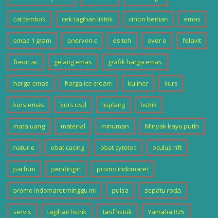
cat tembok
cek tagihan listrik
cincin berlian
emas
emas 1 gram
enervon c
es teh
ever e
folavit
freon ac
gelang emas
grafik harga emas
harga emas
harga ice cream
kuliner
kurs
kurs emas
kurs usd
lisplang
listrik
mata uang
material
minuman
Minyak kayu putih
natur e
obat cacing
obat cytotec
oculus rift
parfum
pendingin
promo indomaret
promo indomaret minggu ini
pulsa
sepatu roda
servis
tagihan listrik
tarif listrik
Yamaha R25